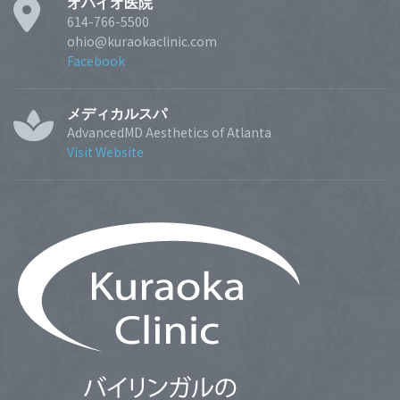
オハイオ医院
614-766-5500
ohio@kuraokaclinic.com
Facebook
メディカルスパ
AdvancedMD Aesthetics of Atlanta
Visit Website